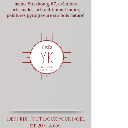
mains Strasbourg 67, créations
artisanales, art traditionnel inuite,
peintures pyrogravure sur bois naturel
Des Prix Tout Doux pour Noel
de 20 € à 65€