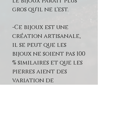
le bijoux parait plus
gros qu'il ne l'est.
-Ce bijoux est une
création artisanale,
il se peut que les
bijoux ne soient pas 100
% similaires et que les
pierres aient des
variation de
couleurs, c'est ce qui
fait tout son charme.
-Votre achat sera
soigneusement déposé
dans un écrin en